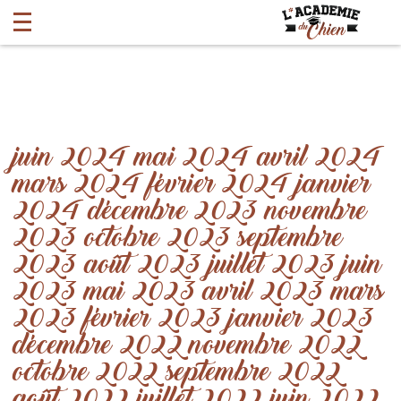
juin 2024
mai 2024
avril 2024
mars 2024
février 2024
janvier
2024
décembre 2023
novembre
2023
octobre 2023
septembre
2023
août 2023
juillet 2023
juin
2023
mai 2023
avril 2023
mars
2023
février 2023
janvier 2023
décembre 2022
novembre 2022
octobre 2022
septembre 2022