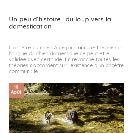
Un peu d’histoire : du loup vers la
domestication
L’ancêtre du chien A ce jour, aucune théorie sur
l’origine du chien domestique ne peut être
validée avec certitude. En revanche toutes les
théories s’accordent sur l’existence d’un ancêtre
commun : le …
19
Août.