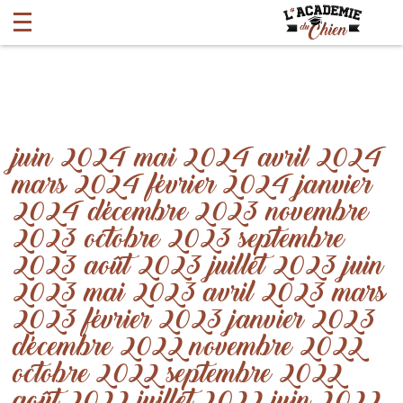
juin 2024
mai 2024
avril 2024
mars 2024
février 2024
janvier
2024
décembre 2023
novembre
2023
octobre 2023
septembre
2023
août 2023
juillet 2023
juin
2023
mai 2023
avril 2023
mars
2023
février 2023
janvier 2023
décembre 2022
novembre 2022
octobre 2022
septembre 2022