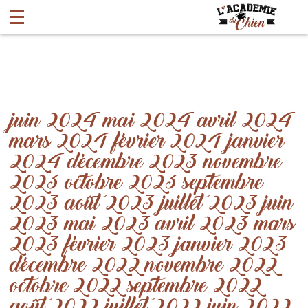
juin 2024
mai 2024
avril 2024
mars 2024
février 2024
janvier
2024
décembre 2023
novembre
2023
octobre 2023
septembre
2023
août 2023
juillet 2023
juin
2023
mai 2023
avril 2023
mars
2023
février 2023
janvier 2023
décembre 2022
novembre 2022
octobre 2022
septembre 2022