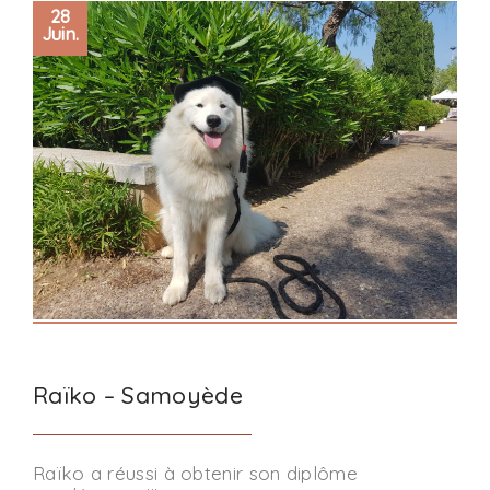
28
Juin.
Raïko – Samoyède
Raïko a réussi à obtenir son diplôme