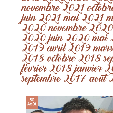
novembre 2021
octob
juin 2021
mai 2021
m
2020
novembre 202
2020
juin 2020
mai
2019
avril 2019
mar
2018
octobre 2018
s
février 2018
janvier 
septembre 2017
août
30
Août.