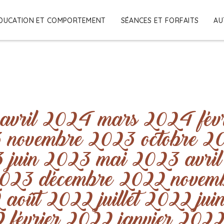
DUCATION ET COMPORTEMENT
SÉANCES ET FORFAITS
AU
avril 2024
mars 2024
fé
3
novembre 2023
octobre 2
3
juin 2023
mai 2023
avri
2023
décembre 2022
novem
2
août 2022
juillet 2022
ju
2
février 2022
janvier 202