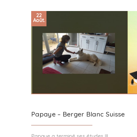
22
Août.
Papaye – Berger Blanc Suisse
Papaye a terminé ses études !!!