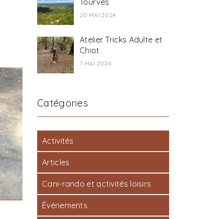
Tourves
20 MAI 2024
Atelier Tricks Adulte et
Chiot
7 MAI 2024
Catégories
Activités
Articles
Cani-rando et activités loisirs
Événements