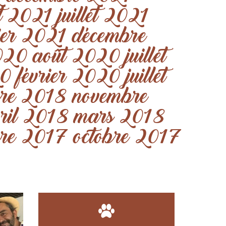
t 2021
juillet 2021
ier 2021
décembre
020
août 2020
juillet
20
février 2020
juillet
re 2018
novembre
ril 2018
mars 2018
re 2017
octobre 2017