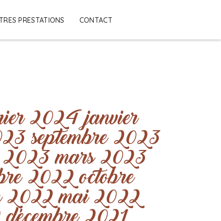
TRES PRESTATIONS
CONTACT
vrier 2024
janvier
023
septembre 2023
l 2023
mars 2023
bre 2022
octobre
in 2022
mai 2022
2
décembre 2021