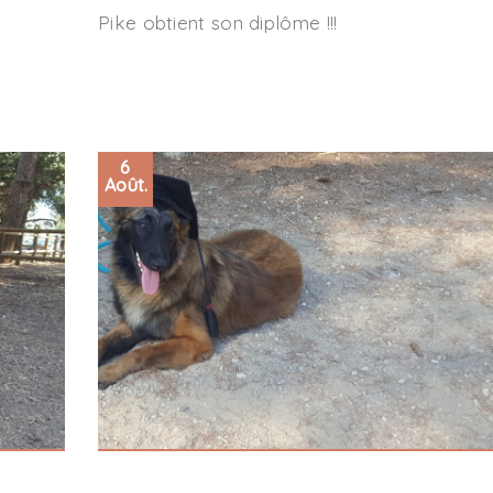
Pike obtient son diplôme !!!
6
Août.