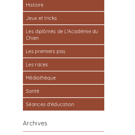
Histoire
Jeux et tricks
Les diplômés de L'Académie du
Chien
Les premiers pas
Les races
Médiathèque
Santé
Séances d'éducation
Archives