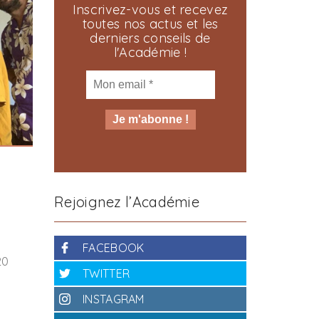
Inscrivez-vous et recevez
toutes nos actus et les
derniers conseils de
l'Académie !
Rejoignez l’Académie
FACEBOOK
20
TWITTER
INSTAGRAM