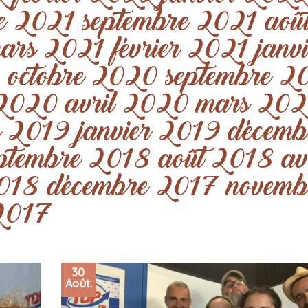
re 2021
septembre 2021
aoû
ars 2021
février 2021
janv
0
octobre 2020
septembre 2
 2020
avril 2020
mars 20
s 2019
janvier 2019
décemb
eptembre 2018
août 2018
av
2018
décembre 2017
novemb
 2017
30
Août.