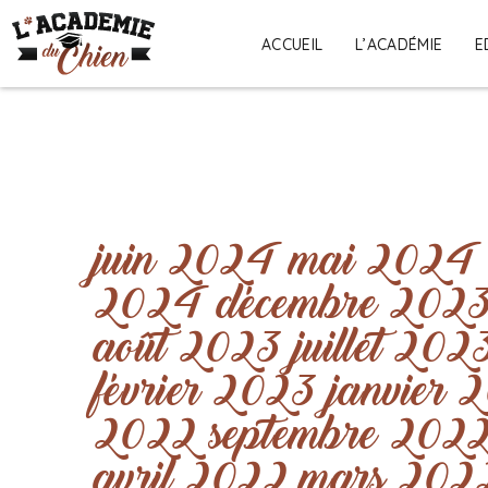
ACCUEIL
L’ACADÉMIE
E
juin 2024
mai 2024
2024
décembre 202
août 2023
juillet 202
février 2023
janvier 
2022
septembre 202
avril 2022
mars 202