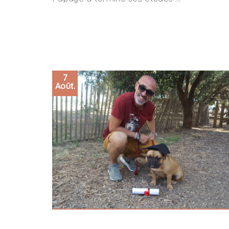
7
Août.