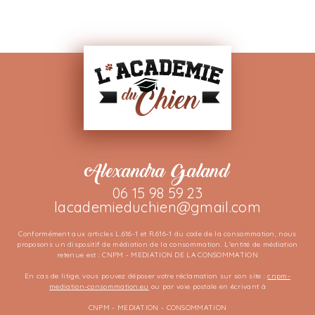
Alexandra Galand
06 15 98 59 23
lacademieduchien@gmail.com
Conformément aux articles L.616-1 et R.616-1 du code de la consommation, nous
proposons un dispositif de médiation de la consommation. L'entité de médiation
retenue est : CNPM - MEDIATION DE LA CONSOMMATION
En cas de litige, vous pouvez déposer votre réclamation sur son site :
cnpm-
mediation-consommation.eu
ou par voie postale en écrivant à
CNPM - MEDIATION - CONSOMMATION