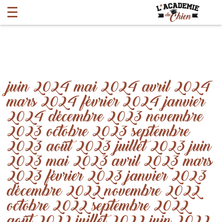
juin 2024
mai 2024
avril 2024
mars 2024
février 2024
janvier
2024
décembre 2023
novembre
2023
octobre 2023
septembre
2023
août 2023
juillet 2023
juin
2023
mai 2023
avril 2023
mars
2023
février 2023
janvier 2023
décembre 2022
novembre 2022
octobre 2022
septembre 2022