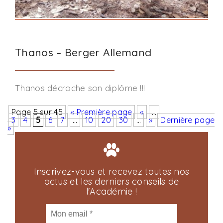
Thanos – Berger Allemand
Thanos décroche son diplôme !!!
Page 5 sur 45
« Première page
«
…
3
4
5
6
7
…
10
20
30
…
»
Dernière page
»
Inscrivez-vous et recevez toutes nos
actus et les derniers conseils de
l'Académie !